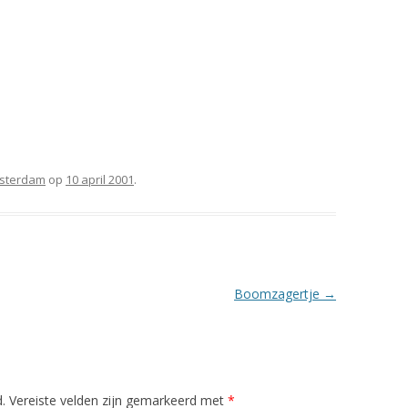
AMSTERMEDIA
IN MEMORIAM
msterdam
op
10 april 2001
.
Boomzagertje
→
.
Vereiste velden zijn gemarkeerd met
*