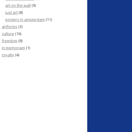
art on the wall
(9)
just art
(8)
posters in amsterdam
(11)
artforms
(3)
culture
(16)
freedom
(8)
in memoriam
(1)
royalty
(4)